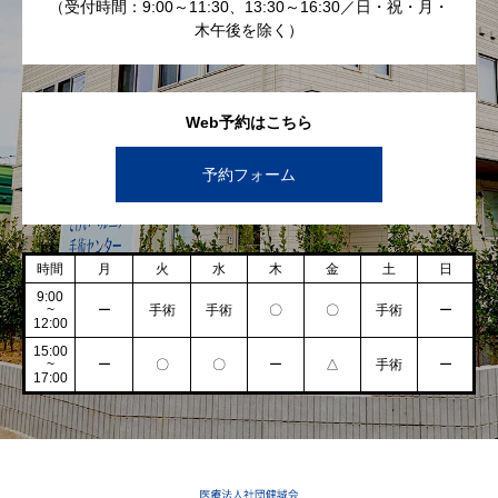
（受付時間：9:00～11:30、13:30～16:30／日・祝・月・
木午後を除く）
Web予約はこちら
予約フォーム
時間
月
火
水
木
金
土
日
9:00
~
ー
手術
手術
〇
〇
手術
ー
12:00
15:00
~
ー
〇
〇
ー
△
手術
ー
17:00