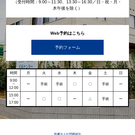
（受付時間：9:00～11:30、13:30～16:30／日・祝・月・
木午後を除く）
Web予約はこちら
予約フォーム
時間
月
火
水
木
金
土
日
9:00
~
ー
手術
手術
〇
〇
手術
ー
12:00
15:00
~
ー
〇
〇
ー
△
手術
ー
17:00