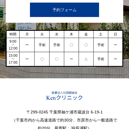
予約フォーム
時間
月
火
水
木
金
土
日
9:00
~
ー
手術
手術
〇
〇
手術
ー
12:00
15:00
~
ー
〇
〇
ー
△
手術
ー
17:00
〒299-0245 千葉県袖ケ浦市蔵波台 6-19-1
（千葉市内から高速道路で約30分、市原市から一般道路で
約20分。最寄駅：JR長浦駅）