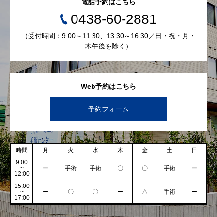
電話予約はこちら
0438-60-2881
（受付時間：9:00～11:30、13:30～16:30／日・祝・月・
木午後を除く）
Web予約はこちら
予約フォーム
時間
月
火
水
木
金
土
日
9:00
~
ー
手術
手術
〇
〇
手術
ー
12:00
15:00
~
ー
〇
〇
ー
△
手術
ー
17:00