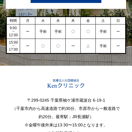
時間
月
火
水
木
金
土
日
9:00
~
ー
手術
手術
〇
〇
手術
ー
12:00
15:00
~
ー
〇
〇
ー
△
手術
ー
17:00
〒299-0245 千葉県袖ケ浦市蔵波台 6-19-1
（千葉市内から高速道路で約30分、市原市から一般道路で
約20分。最寄駅：JR長浦駅）
※金曜午後外来は13:30〜15:00となります。